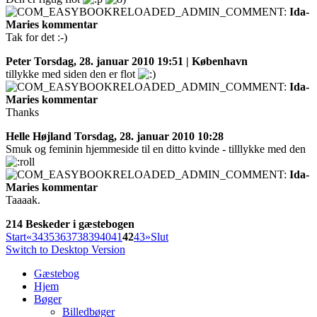
Ida-
Maries kommentar
Tak for det :-)
Peter
Torsdag, 28. januar 2010 19:51 | København
tillykke med siden den er flot
Ida-
Maries kommentar
Thanks
Helle Højland
Torsdag, 28. januar 2010 10:28
Smuk og feminin hjemmeside til en ditto kvinde - tilllykke med den
Ida-
Maries kommentar
Taaaak.
214 Beskeder i gæstebogen
Start
«
34
35
36
37
38
39
40
41
42
43
»
Slut
Switch to Desktop Version
Gæstebog
Hjem
Bøger
Billedbøger