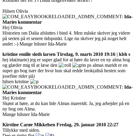
Kommer der en 5 i Dalia dragehvisker serien??
Hilsen Olivia
Ida-
Maries kommentar
Hej Olivia
Historien om Dalia afsluttes i bind 4. Men måske skriver jeg videre
på serien på et senere tidspunkt. Lige nu skriver jeg på noget helt
andet :-) Mange hilsner Ida-Marie
kristine emilie sloth larsen
Tirsdag, 9. marts 2010 19:16 | kbh s
hej ida(marie) jeg er super glad for at høre du laver en ny alma bog
og glæder mig til at læse den
ps almas maridt er en
super go bog især der hvor hun skal redde brok(altså hesten som
josefine rider på)
hilsen kristine
Ida-
Maries kommentar
Hej Kristine
Skønt at høre, at du kan lide Almas mareridt. Ja, jeg arbejder på en
ny bog om Alma.
Mange hilsner Ida-Marie
Kirstine Carøe Mikkelsen
Fredag, 29. januar 2010 22:27
Tillykke med siden.
Den er rigtig flot