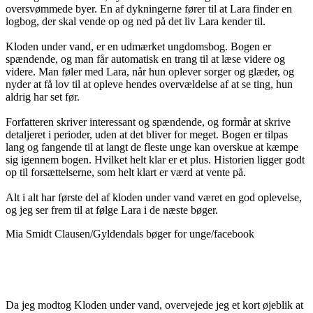
oversvømmede byer. En af dykningerne fører til at Lara finder en
logbog, der skal vende op og ned på det liv Lara kender til.
Kloden under vand, er en udmærket ungdomsbog. Bogen er
spændende, og man får automatisk en trang til at læse videre og
videre. Man føler med Lara, når hun oplever sorger og glæder, og
nyder at få lov til at opleve hendes overvældelse af at se ting, hun
aldrig har set før.
Forfatteren skriver interessant og spændende, og formår at skrive
detaljeret i perioder, uden at det bliver for meget. Bogen er tilpas
lang og fangende til at langt de fleste unge kan overskue at kæmpe
sig igennem bogen. Hvilket helt klar er et plus. Historien ligger godt
op til forsættelserne, som helt klart er værd at vente på.
Alt i alt har første del af kloden under vand været en god oplevelse,
og jeg ser frem til at følge Lara i de næste bøger.
Mia Smidt Clausen/Gyldendals bøger for unge/facebook
Da jeg modtog Kloden under vand, overvejede jeg et kort øjeblik at