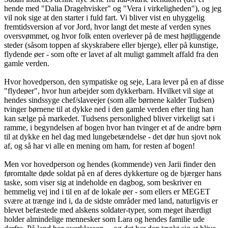
hende med "Dalia Dragehvisker" og "Vera i virkeligheden"), og jeg
vil nok sige at den starter i fuld fart. Vi bliver vist en uhyggelig
fremtidsversion af vor Jord, hvor langt det meste af verden synes
oversvømmet, og hvor folk enten overlever på de mest højtliggende
steder (såsom toppen af skyskrabere eller bjerge), eller på kunstige,
flydende øer - som ofte er lavet af alt muligt gammelt affald fra den
gamle verden.
Hvor hovedperson, den sympatiske og seje, Lara lever på en af disse
"flydeøer", hvor hun arbejder som dykkerbarn. Hvilket vil sige at
hendes sindssyge chef/slaveejer (som alle børnene kalder Tudsen)
tvinger børnene til at dykke ned i den gamle verden efter ting han
kan sælge på markedet. Tudsens personlighed bliver virkeligt sat i
ramme, i begyndelsen af bogen hvor han tvinger et af de andre børn
til at dykke en hel dag med lungebetændelse - det dør hun sjovt nok
af, og så har vi alle en mening om ham, for resten af bogen!
Men vor hovedperson og hendes (kommende) ven Jarii finder den
føromtalte døde soldat på en af deres dykkerture og de bjærger hans
taske, som viser sig at indeholde en dagbog, som beskriver en
hemmelig vej ind i til en af de lokale øer - som ellers er MEGET
svære at trænge ind i, da de sidste områder med land, naturligvis er
blevet befæstede med alskens soldater-typer, som meget ihærdigt
holder almindelige mennesker som Lara og hendes familie ude