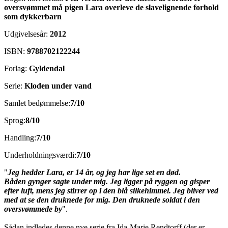
oversvømmet må pigen Lara overleve de slavelignende forhold
som dykkerbarn
Udgivelsesår:
2012
ISBN:
9788702122244
Forlag:
Gyldendal
Serie:
Kloden under vand
Samlet bedømmelse:
7/10
Sprog:
8/10
Handling:
7/10
Underholdningsværdi:
7/10
"
Jeg hedder Lara, er 14 år, og jeg har lige set en død.
Båden gynger sagte under mig. Jeg ligger på ryggen og gisper
efter luft, mens jeg stirrer op i den blå silkehimmel. Jeg bliver ved
med at se den druknede for mig. Den druknede soldat i den
oversvømmede by
".
Sådan indledes denne nye serie fra Ida-Marie Rendtorff (der er