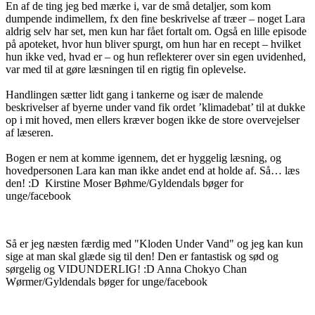
En af de ting jeg bed mærke i, var de små detaljer, som kom
dumpende indimellem, fx den fine beskrivelse af træer – noget Lara
aldrig selv har set, men kun har fået fortalt om. Også en lille episode
på apoteket, hvor hun bliver spurgt, om hun har en recept – hvilket
hun ikke ved, hvad er – og hun reflekterer over sin egen uvidenhed,
var med til at gøre læsningen til en rigtig fin oplevelse.
Handlingen sætter lidt gang i tankerne og især de malende
beskrivelser af byerne under vand fik ordet ’klimadebat’ til at dukke
op i mit hoved, men ellers kræver bogen ikke de store overvejelser
af læseren.
Bogen er nem at komme igennem, det er hyggelig læsning, og
hovedpersonen Lara kan man ikke andet end at holde af. Så… læs
den! :D Kirstine Moser Bøhme/Gyldendals bøger for
unge/facebook
Så er jeg næsten færdig med "Kloden Under Vand" og jeg kan kun
sige at man skal glæde sig til den! Den er fantastisk og sød og
sørgelig og VIDUNDERLIG! :D Anna Chokyo Chan
Wørmer/Gyldendals bøger for unge/facebook