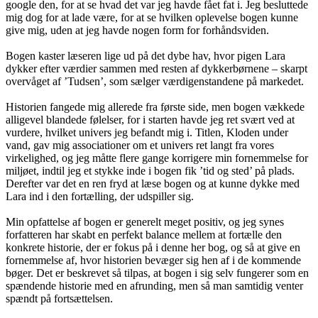
google den, for at se hvad det var jeg havde fået fat i. Jeg besluttede
mig dog for at lade være, for at se hvilken oplevelse bogen kunne
give mig, uden at jeg havde nogen form for forhåndsviden.
Bogen kaster læseren lige ud på det dybe hav, hvor pigen Lara
dykker efter værdier sammen med resten af dykkerbørnene – skarpt
overvåget af ’Tudsen’, som sælger værdigenstandene på markedet.
Historien fangede mig allerede fra første side, men bogen vækkede
alligevel blandede følelser, for i starten havde jeg ret svært ved at
vurdere, hvilket univers jeg befandt mig i. Titlen, Kloden under
vand, gav mig associationer om et univers ret langt fra vores
virkelighed, og jeg måtte flere gange korrigere min fornemmelse for
miljøet, indtil jeg et stykke inde i bogen fik ’tid og sted’ på plads.
Derefter var det en ren fryd at læse bogen og at kunne dykke med
Lara ind i den fortælling, der udspiller sig.
Min opfattelse af bogen er generelt meget positiv, og jeg synes
forfatteren har skabt en perfekt balance mellem at fortælle den
konkrete historie, der er fokus på i denne her bog, og så at give en
fornemmelse af, hvor historien bevæger sig hen af i de kommende
bøger. Det er beskrevet så tilpas, at bogen i sig selv fungerer som en
spændende historie med en afrunding, men så man samtidig venter
spændt på fortsættelsen.