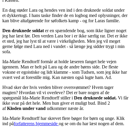
i Kassen.
En dag støder Lara og hendes ven ind i den druknede soldat under
et dykkertogt. I hans taske finder de en logbog med oplysninger, der
kan blive altafgørende for søfolkets kamp - og for Laras familie.
Den druknede soldat
er en spændende bog, som ikke ligner noget
jeg har læst før. Den verden Lara bor i er ikke særlig rar. Det er ikke
et sted, jeg har lyst til at være i virkeligheden. Men jeg vil meget
gerne følge med Lara ned i vandet - så længe jeg sidder trygt i min
sofa.
Ida-Marie Rendtorff formår at holde læseren fanget hele vejen
igennem. Man er helt på Lara og de andre børns side. De fleste
voksne er egoistiske og lidt klamme - som Tudsen, som jeg ikke har
svært ved at forestille mig. Kan næsten også lugte ham. Ad.
Hvad sker der hvis verden bliver oversvømmet? Hvem tager
magten? Hvordan vil vi overleve? Det er bare nogen af de
spørgsmål Ida-Marie Rendtorff stiller i
Den druknede soldat.
Vi får
ikke svar på det hele. Men hun giver et muligt bud. Bind 2
af
Kloden under vand
udkommer næste år.
Ida-Marie Rendtorff har skrevet flere bøger for børn og unge. Klik
ind på
forfatterens hjemmeside
og se om du har læst nogen af dem.