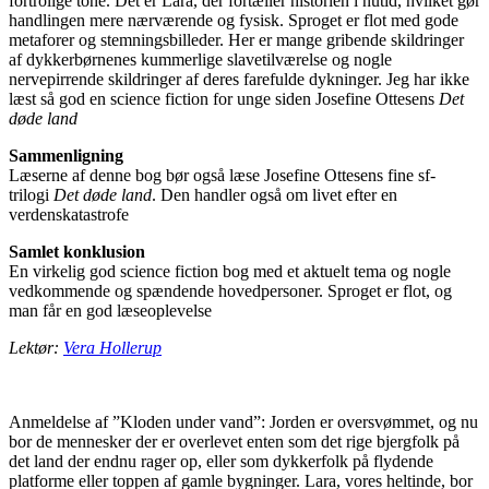
fortrolige tone. Det er Lara, der fortæller historien i nutid, hvilket gør
handlingen mere nærværende og fysisk. Sproget er flot med gode
metaforer og stemningsbilleder. Her er mange gribende skildringer
af dykkerbørnenes kummerlige slavetilværelse og nogle
nervepirrende skildringer af deres farefulde dykninger. Jeg har ikke
læst så god en science fiction for unge siden Josefine Ottesens
Det
døde land
Sammenligning
Læserne af denne bog bør også læse Josefine Ottesens fine sf-
trilogi
Det døde land
. Den handler også om livet efter en
verdenskatastrofe
Samlet konklusion
En virkelig god science fiction bog med et aktuelt tema og nogle
vedkommende og spændende hovedpersoner. Sproget er flot, og
man får en god læseoplevelse
Lektør:
Vera Hollerup
Anmeldelse af ”Kloden under vand”: Jorden er oversvømmet, og nu
bor de mennesker der er overlevet enten som det rige bjergfolk på
det land der endnu rager op, eller som dykkerfolk på flydende
platforme eller toppen af gamle bygninger. Lara, vores heltinde, bor