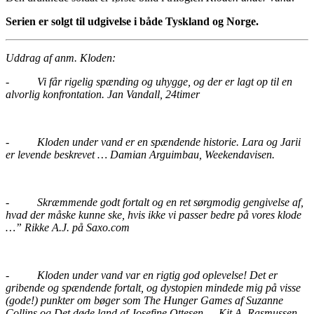
Serien er solgt til udgivelse i både Tyskland og Norge.
Uddrag af anm. Kloden:
-
Vi får rigelig spænding og uhygge, og der er lagt op til en
alvorlig konfrontation. Jan Vandall, 24timer
-
Kloden under vand er en spændende historie. Lara og Jarii
er levende beskrevet … Damian Arguimbau, Weekendavisen.
-
Skræmmende godt fortalt og en ret sørgmodig gengivelse af,
hvad der måske kunne ske, hvis ikke vi passer bedre på vores klode
…” Rikke A.J. på Saxo.com
-
Kloden under vand var en rigtig god oplevelse! Det er
gribende og spændende fortalt, og dystopien mindede mig på visse
(gode!) punkter om bøger som The Hunger Games af Suzanne
Collins og Det døde land af Josefine Ottesen …
Kit A. Rasmussen