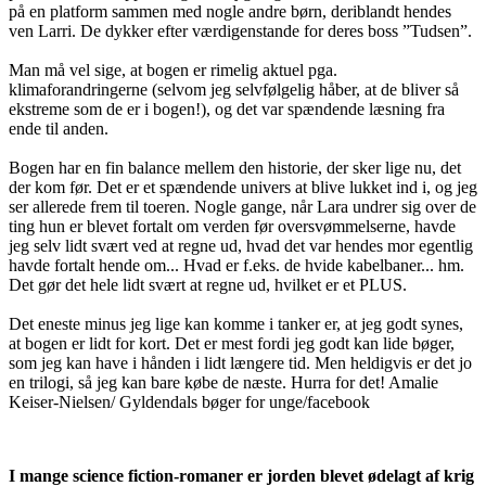
på en platform sammen med nogle andre børn, deriblandt hendes
ven Larri. De dykker efter værdigenstande for deres boss ”Tudsen”.
Man må vel sige, at bogen er rimelig aktuel pga.
klimaforandringerne (selvom jeg selvfølgelig håber, at de bliver så
ekstreme som de er i bogen!), og det var spændende læsning fra
ende til anden.
Bogen har en fin balance mellem den historie, der sker lige nu, det
der kom før. Det er et spændende univers at blive lukket ind i, og jeg
ser allerede frem til toeren. Nogle gange, når Lara undrer sig over de
ting hun er blevet fortalt om verden før oversvømmelserne, havde
jeg selv lidt svært ved at regne ud, hvad det var hendes mor egentlig
havde fortalt hende om... Hvad er f.eks. de hvide kabelbaner... hm.
Det gør det hele lidt svært at regne ud, hvilket er et PLUS.
Det eneste minus jeg lige kan komme i tanker er, at jeg godt synes,
at bogen er lidt for kort. Det er mest fordi jeg godt kan lide bøger,
som jeg kan have i hånden i lidt længere tid. Men heldigvis er det jo
en trilogi, så jeg kan bare købe de næste. Hurra for det! Amalie
Keiser-Nielsen/ Gyldendals bøger for unge/facebook
I mange science fiction-romaner er jorden blevet ødelagt af krig