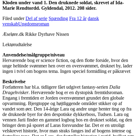
Kloden under vand 1. Den druknede soldat, skrevet af Ida-
Marie Rendtordd. Gyldendal, 2012. 208 sider.
Filed under
Del af serie
Spænding
Fra 12 år
dansk
venskab
Ungdomsroman
Æseløre.dk Rikke Dyrhave Nissen
Lektørudtalelse
Anvendelse/målgruppe/niveau
Herværende bog er science fiction, og den flotte forside, hvor den
unge heltinde svømmer hen over en oversvømmet, druknet by, lader
ingen i tvivl om bogens tema. Ingen speciel formidling er påkrævet
Beskrivelse
Forfatteren har bl.a. tidligere fået udgivet fantasy-serien
Dalia
Dragehvisker
. Herværende bog er en dystopisk fremtidsroman.
Engang i fremtiden er Jorden oversvømmet grundet den globale
opvarmning. Bjergtoppe og højtliggende områder stikker op af
vandet som øer. Den 14-årige Lara og andre unge henter ting op fra
de druknede byer for den despotiske dykkerboss, Tudsen. Lara og
vennen Jarii finder en gammel logbog hos en druknet soldat, og den
bringer dem på sporet af Laras forsvundne far. Det er en utroligt
velskrevet historie, hvor man straks fanges ind af bogens intense og