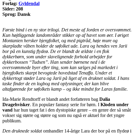
Forlag:
Gyldendal
Sider: 208
Sprog: Dansk
Første bind i en ny stor trilogi. Det meste af Jorden er oversvømmet.
Kun højtliggende landområder stikker op af havet som øer. I øriget
Montanien hersker bjergfolket, og med pigtråd, høje mure og
skarpladte våben holder de søfolket ude. Lara og hendes ven Jarii
bor på en kunstig flydeø. De er blandt de ældste i en flok
dykkerbørn, som under slavelignende forhold arbejder for
dykkerbossen “Tudsen”. Han sender børnene ned i de
oversvømmede byer efter ting, som kan sælges på markedet i
bjergfolkets skarpt bevogtede hovedstad Tenaffa. Under et
dykkertogt støder Lara og Jarii på liget af en druknet soldat. I hans
taske finder de en logbog med oplysninger, der kan blive
altafgørende for søfolkets kamp – og ikke mindst for Laras familie.
Ida-Marie Rendtorff er blandt andet forfatteren bag
Dalia
Dragehvisker
. En populær fantasy serie for børn. I
Kloden under
vand
har hun taget fat i den dystopiske genre – en genre der så småt
vokser sig større og større og som nu også er aktuel for det yngre
publikum.
Den druknede soldat
omhandler 14-årige Lara der bor på en flydeø i