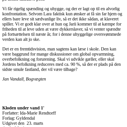
Vi får rigelig spænding og uhygge, og der er lagt op til en alvorlig
konfrontation. Selvom Lara faktisk kun ønsker at få sin far hjem og
ellers bare leve sit sædvanlige liv, så er det ikke sådan, at klaveret
spiller. Vi er godt klar over at hun og Jarii kommer til at kæmpe for
friheden til at leve uden at være dykkerslaver, så vi venter spændte
på fortsættelsen til næste år, for i denne uhyggelige oversvømmede
verden kan alt jo ske.
Det er en fremtidsvision, man sagtens kan læse i skole. Den kan
være baggrund for mange diskussioner om global opvarmning,
overbefolkning og forurening. Skal vi udvikle gæller, eller skal
Jordens befolkning reduceres med ca. 90 %, så der er plads på den
sidste smule fastland, der vil være tilbage?
Jan Vandall, Bogvægten
Kloden under vand 1'
Forfatter: Ida-Marie Rendtorff
Forlag: Gyldendal
Udgivet den 23. marts