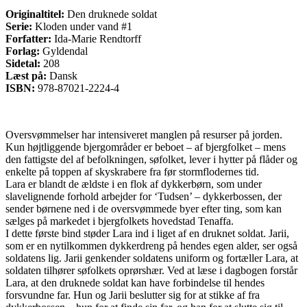
Originaltitel:
Den druknede soldat
Serie:
Kloden under vand #1
Forfatter:
Ida-Marie Rendtorff
Forlag:
Gyldendal
Sidetal:
208
Læst på:
Dansk
ISBN:
978-87021-2224-4
Oversvømmelser har intensiveret manglen på resurser på jorden.
Kun højtliggende bjergområder er beboet – af bjergfolket – mens
den fattigste del af befolkningen, søfolket, lever i hytter på flåder og
enkelte på toppen af skyskrabere fra før stormflodernes tid.
Lara er blandt de ældste i en flok af dykkerbørn, som under
slavelignende forhold arbejder for ‘Tudsen’ – dykkerbossen, der
sender børnene ned i de oversvømmede byer efter ting, som kan
sælges på markedet i bjergfolkets hovedstad Tenaffa.
I dette første bind støder Lara ind i liget af en druknet soldat. Jarii,
som er en nytilkommen dykkerdreng på hendes egen alder, ser også
soldatens lig. Jarii genkender soldatens uniform og fortæller Lara, at
soldaten tilhører søfolkets oprørshær. Ved at læse i dagbogen forstår
Lara, at den druknede soldat kan have forbindelse til hendes
forsvundne far. Hun og Jarii beslutter sig for at stikke af fra