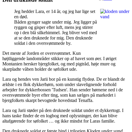
Jeg hedder Lara, er 14 år, og jeg har lige set
en død.
Båden gynger sagte under mig. Jeg ligger på
ryggen og gisper efter luft, mens jeg stirrer
op i den blå silkehimmel. Jeg bliver ved med
at se den druknede for mig. Den druknede
soldat i den oversvømmede by.
Det meste af Jorden er oversvømmet. Kun
højtliggende landområder stikker op af havet som øer. I øriget
Montanien hersker bjergfolket, og med pigtråd, høje mure og
skarpladte våben holder de søfolket ude.
Lara og hendes ven Jarii bor på en kunstig flydeø. De er blandt de
ældste i en flok dykkerbørn, som under slavelignende forhold
arbejder for dykkerbossen 'Tudsen'. Han sender børnene ned i de
oversvømmede byer efter ting, som kan sælges på markedet i
bjergfolkets skarpt bevogtede hovedstad Tenaffa.
Lara og Jarii støder på den druknede soldat under et dykkertogt. I
hans taske finder de en logbog med oplysninger, der kan blive
altafgørende for søfolket … og ikke mindst for Laras familie.
Den druknede soldat er første bind i trilogien
Kloden under vand
.