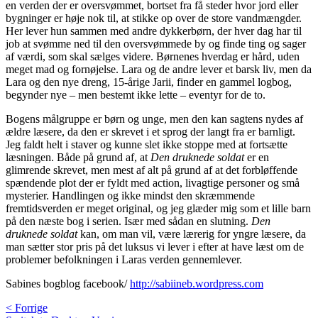
en verden der er oversvømmet, bortset fra få steder hvor jord eller
bygninger er høje nok til, at stikke op over de store vandmængder.
Her lever hun sammen med andre dykkerbørn, der hver dag har til
job at svømme ned til den oversvømmede by og finde ting og sager
af værdi, som skal sælges videre. Børnenes hverdag er hård, uden
meget mad og fornøjelse. Lara og de andre lever et barsk liv, men da
Lara og den nye dreng, 15-årige Jarii, finder en gammel logbog,
begynder nye – men bestemt ikke lette – eventyr for de to.
Bogens målgruppe er børn og unge, men den kan sagtens nydes af
ældre læsere, da den er skrevet i et sprog der langt fra er barnligt.
Jeg faldt helt i staver og kunne slet ikke stoppe med at fortsætte
læsningen. Både på grund af, at
Den druknede soldat
er en
glimrende skrevet, men mest af alt på grund af at det forbløffende
spændende plot der er fyldt med action, livagtige personer og små
mysterier. Handlingen og ikke mindst den skræmmende
fremtidsverden er meget original, og jeg glæder mig som et lille barn
på den næste bog i serien. Især med sådan en slutning.
Den
druknede soldat
kan, om man vil, være lærerig for yngre læsere, da
man sætter stor pris på det luksus vi lever i efter at have læst om de
problemer befolkningen i Laras verden gennemlever.
Sabines bogblog facebook/
http://sabiineb.wordpress.com
< Forrige