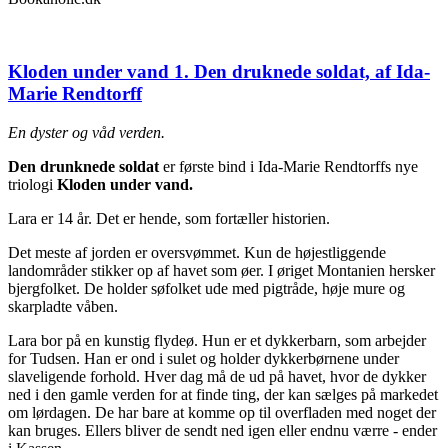
Kloden under vand 1. Den druknede soldat, af Ida-
Marie Rendtorff
En dyster og våd verden.
Den drunknede soldat
er første bind i Ida-Marie Rendtorffs nye
triologi
Kloden under vand.
Lara er 14 år. Det er hende, som fortæller historien.
Det meste af jorden er oversvømmet. Kun de højestliggende
landområder stikker op af havet som øer. I øriget Montanien hersker
bjergfolket. De holder søfolket ude med pigtråde, høje mure og
skarpladte våben.
Lara bor på en kunstig flydeø. Hun er et dykkerbarn, som arbejder
for Tudsen. Han er ond i sulet og holder dykkerbørnene under
slaveligende forhold. Hver dag må de ud på havet, hvor de dykker
ned i den gamle verden for at finde ting, der kan sælges på markedet
om lørdagen. De har bare at komme op til overfladen med noget der
kan bruges. Ellers bliver de sendt ned igen eller endnu værre - ender