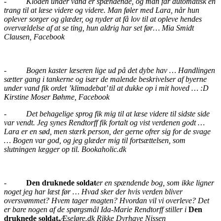
-
Kloden under vand er spændende, og man får automatisk en
trang til at læse videre og videre. Man føler med Lara, når hun
oplever sorger og glæder, og nyder at få lov til at opleve hendes
overvældelse af at se ting, hun aldrig har set før…
Mia Smidt
Clausen, Facebook
-
Bogen kaster læseren lige ud på det dybe hav … Handlingen
sætter gang i tankerne og især de malende beskrivelser af byerne
under vand fik ordet ’klimadebat’ til at dukke op i mit hoved … :D
Kirstine Moser Bøhme, Facebook
-
Det behagelige sprog fik mig til at læse videre til sidste side
var vendt. Jeg synes Rendtorff fik fortalt og vist verdenen godt …
Lara er en sød, men stærk person, der gerne ofrer sig for de svage
… Bogen var god, og jeg glæder mig til fortsættelsen, som
slutningen lægger op til. Bookaholic.dk
-
Den druknede soldat
er en spændende bog, som ikke ligner
noget jeg har læst før … Hvad sker der hvis verden bliver
oversvømmet? Hvem tager magten? Hvordan vil vi overleve? Det
er bare nogen af de spørgsmål Ida-Marie Rendtorff stiller i
Den
druknede soldat.
Æseløre.dk Rikke Dyrhave Nissen