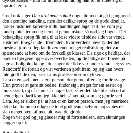
dykkerbossen – hun for at finde sin far, og han for at slutte sig til
oprørshæren.
Godt nok tager
Den druknede soldat
noget tid med at gå i gang med
den egentlige handling, men det dejlige sprog og de gode detaljer,
holder historien kørende indtil handlingen tager fart. Selvom jeg
fandt plottet temmelig nemt at gennemskue, så nød jeg bogen. Det
behagelige sprog fik mig til at læse videre til sidste side var vendt.
Historien foregår ude i fremtiden, hvor verdens have fylder det
meste af jorden. Jeg fandt verdenen meget realistisk og det var
spændende at høre om de forskellige klasser. De rige og heldige, der
boede i bjergene oppe over overfladen, og de fattige der boede på
tage af boligblokke og i de etager der ikke var under vand. Jeg synes
Rendtorff fik fortalt og vist verdenen godt frem, og jeg kan hvert
fald godt lide den, især Laras profession som dykker.
Lara er en sød, men stærk person, der gerne ofrer sig for de svage.
Hun prøver at gøre sit bedste, finder sig i meget for sin søster og
mors skyld, og når hun slår noget fast, så er det ikke til at slå ud af
hende igen. Jarii kom jeg ikke helt så tæt på, som jeg gjorde ved
Lara. Jeg er sikker på, at han er en kanon person, men jeg mærkede
det ikke. Sammen udgør de to et godt team, selvom jeg syntes de
slap meget pænt af med alt hvad de gjorde.
Bogen var god og jeg glæder mig til fortsættelsen, som slutningen
lægger op til.
Bookaholic.dk