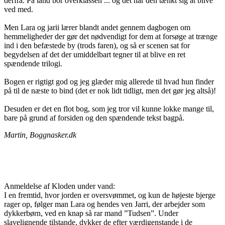
derfra. På land bor overklassen ... og det har den tænkt sig at blive
ved med.
Men Lara og jarii lærer blandt andet gennem dagbogen om
hemmeligheder der gør det nødvendigt for dem at forsøge at trænge
ind i den befæstede by (trods faren), og så er scenen sat for
begydelsen af det der umiddelbart tegner til at blive en ret
spændende trilogi.
Bogen er rigtigt god og jeg glæder mig allerede til hvad hun finder
på til de næste to bind (det er nok lidt tidligt, men det gør jeg altså)!
Desuden er det en flot bog, som jeg tror vil kunne lokke mange til,
bare på grund af forsiden og den spændende tekst bagpå.
Martin, Boggnasker.dk
Anmeldelse af Kloden under vand:
I en fremtid, hvor jorden er oversvømmet, og kun de højeste bjerge
rager op, følger man Lara og hendes ven Jarri, der arbejder som
dykkerbørn, ved en knap så rar mand ”Tudsen”. Under
slavelignende tilstande, dykker de efter værdigenstande i de