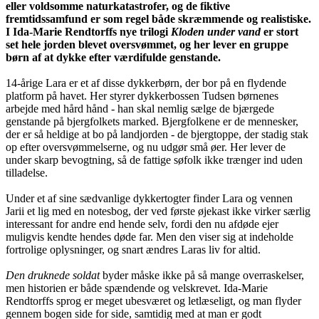
eller voldsomme naturkatastrofer, og de fiktive
fremtidssamfund er som regel både skræmmende og realistiske.
I Ida-Marie Rendtorffs nye trilogi
Kloden under vand
er stort
set hele jorden blevet oversvømmet, og her lever en gruppe
børn af at dykke efter værdifulde genstande.
14-årige Lara er et af disse dykkerbørn, der bor på en flydende
platform på havet. Her styrer dykkerbossen Tudsen børnenes
arbejde med hård hånd - han skal nemlig sælge de bjærgede
genstande på bjergfolkets marked. Bjergfolkene er de mennesker,
der er så heldige at bo på landjorden - de bjergtoppe, der stadig stak
op efter oversvømmelserne, og nu udgør små øer. Her lever de
under skarp bevogtning, så de fattige søfolk ikke trænger ind uden
tilladelse.
Under et af sine sædvanlige dykkertogter finder Lara og vennen
Jarii et lig med en notesbog, der ved første øjekast ikke virker særlig
interessant for andre end hende selv, fordi den nu afdøde ejer
muligvis kendte hendes døde far. Men den viser sig at indeholde
fortrolige oplysninger, og snart ændres Laras liv for altid.
Den druknede soldat
byder måske ikke på så mange overraskelser,
men historien er både spændende og velskrevet. Ida-Marie
Rendtorffs sprog er meget ubesværet og letlæseligt, og man flyder
gennem bogen side for side, samtidig med at man er godt