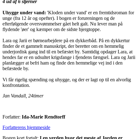
4 ud af 6 stjerner
Uhygge under vand:
'Kloden under vand' er en fremtidsroman for
unge (fra 12 år og opefter). I bogen er forureningen og de
efterfølgende oversvømmelser gået helt galt. Nu lever man på
flydende 'øer' og kæmper om de sidste bjergtoppe.
Lara og Jarii er børnearbejdere på en dykkerbåd. På en dykkertur
finder de et gammelt manuskript, der beretter om en hemmelig
underjordisk gang ind til en befæstet by. Samtidig opdager Lara, at
hendes far er en udsultet krigsfange i fjendens fængsel. Lara og Jarii
planlægger at befri ham og finde den hemmelige vej ind i den
befæstede by.
Vi får rigelig spænding og uhygge, og der er lagt op til en alvorlig
konfrontation.
Jan Vandall, 24timer
Forfatter:
Ida-Marie Rendtorff
Forfatterens hjemmeside
Bogen kort fortalt:
I en verden hvor det meste af Jorden er