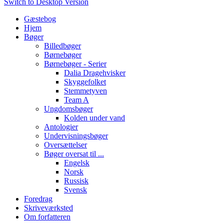
Switch to Desktop Version
Gæstebog
Hjem
Bøger
Billedbøger
Børnebøger
Børnebøger - Serier
Dalia Dragehvisker
Skyggefolket
Stemmetyven
Team A
Ungdomsbøger
Kolden under vand
Antologier
Undervisningsbøger
Oversættelser
Bøger oversat til ...
Engelsk
Norsk
Russisk
Svensk
Foredrag
Skriveværksted
Om forfatteren