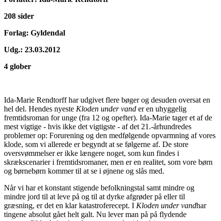
208 sider
Forlag: Gyldendal
Udg.: 23.03.2012
4 glober
Ida-Marie Rendtorff har udgivet flere bøger og desuden oversat en
hel del. Hendes nyeste
Kloden under vand
er en uhyggelig
fremtidsroman for unge (fra 12 og opefter). Ida-Marie tager et af de
mest vigtige - hvis ikke det vigtigste - af det 21.-århundredes
problemer op: Forurening og den medfølgende opvarmning af vores
klode, som vi allerede er begyndt at se følgerne af. De store
oversvømmelser er ikke længere noget, som kun findes i
skrækscenarier i fremtidsromaner, men er en realitet, som vore børn
og børnebørn kommer til at se i øjnene og slås med.
Når vi har et konstant stigende befolkningstal samt mindre og
mindre jord til at leve på og til at dyrke afgrøder på eller til
græsning, er det en klar katastroferecept. I
Kloden under vand
har
tingene absolut gået helt galt. Nu lever man på på flydende