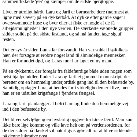
sammenflikkede 'øer' og kæmper om de sidste bjergtoppe.
Livet er utroligt hårdt. Lara og Jarii er børnearbejdere (nærmest at
ligne med slaver) på en dykkerbåd. At dykke efter gamle sager i
oversvømmede huse og byer eller at fiske er nogle af de få
arbejdsmuligheder i den nye verden. De stærkeste væbnede grupper
sidder solidt på det sidste fastland, og så må fanden tage sig af
resten.
Det er syv år siden Laras far forsvandt. Han var soldat i søfolkets
hær, der forsøgte at erobre noget land til almindelige mennesker.
Han er formodet død, og Laras mor har taget en ny mand.
På en dykkertur, der foregår fra faldefærdige både uden nogen som
helst hjælpemidler, finder Lara og Jarii et gammelt manuskript, der
beretter om en hemmelig underjordisk gang ind til den befæstede by.
Samtidig opdager Lara, at hendes far i virkeligheden er i live, men
han er en udsultet krigsfange i fjendens fængsel.
Lara og Jarii planlægger at befri ham og finde den hemmelige vej
ind i den befæstede by.
Det bliver selvfølgelig en livsfarlig opgave fra første færd. Man kan
ikke bare lige komme og ville lave helt om på verdensordenen, for
de der sidder på flæsket vil naturligvis gøre alt for at blive siddende
på denne lukrative post.