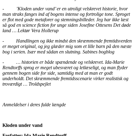
-
’Kloden under vand’ er en utroligt velskrevet historie, hvor
man straks fanges ind af bogens intense og fortrolige tone. Sproget
er flot med gode metaforer og stemningsbilleder. Jeg har ikke læst
så god en science fiction for unge siden Josefine Ottesens Det døde
land … Lektør Vera Hollerup
-
Handlingen og ikke mindst den skræmmende fremtidsverden
er meget original, og jeg glæder mig som et lille barn på den næste
bog i serien. Især med sådan en slutning. Sabines bogblog
-
… historien er både spændende og velskrevet. Ida-Marie
Rendtorffs sprog er meget ubesværet og letlæseligt, og man flyder
gennem bogen side for side, samtidig med at man er godt
underholdt. Det skræmmende fremtidsscenarie virker realistisk og
troværdigt … Troldspejlet
Anmeldelser i deres fulde længde
Kloden under vand
Forfatter: Ida-Marie Rendtorff