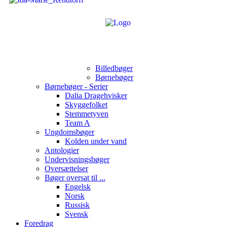
Billedbøger
Børnebøger
Børnebøger - Serier
Dalia Dragehvisker
Skyggefolket
Stemmetyven
Team A
Ungdomsbøger
Kolden under vand
Antologier
Undervisningsbøger
Oversættelser
Bøger oversat til ...
Engelsk
Norsk
Russisk
Svensk
Foredrag