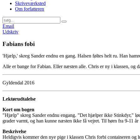
Skriveværksted
Om forfatteren
Email
Udskriv
Fabians fobi
'Hjælp,' skreg Sander endnu en gang. Halsen føltes helt ru. Han hamre
Alle er bange for Fabian. Eller næsten alle. Chris er ny i klassen, og 
Gyldendal 2016
Lektørudtalelse
Kort om bogen
"Hjælp" skreg Sander endnu engang. ”Det hjælper ikke Stinkdyr," lød 
grader varmt, og han kunne næsten ikke få vejret. Til børn fra 9-11 år
Beskrivelse
Heldigvis kommer den nye pige i klassen Chris forbi containeren og l