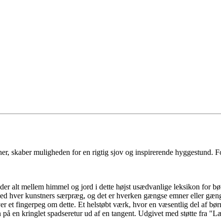
er, skaber muligheden for en rigtig sjov og inspirerende hyggestund. F
illeder alt mellem himmel og jord i dette højst usædvanlige leksikon for b
ares med hver kunstners særpræg, og det er hverken gængse emner eller g
et fingerpeg om dette. Et helstøbt værk, hvor en væsentlig del af børn
n på en kringlet spadseretur ud af en tangent. Udgivet med støtte fra "L