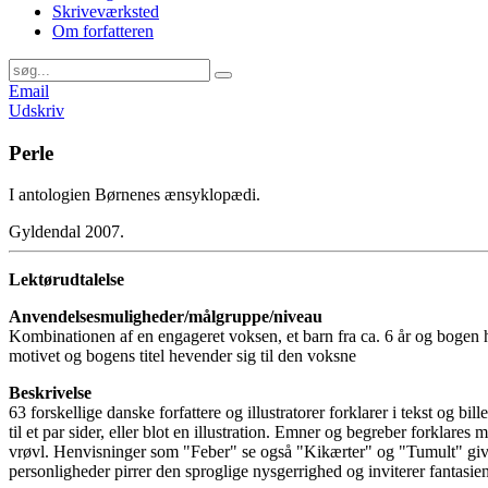
Skriveværksted
Om forfatteren
Email
Udskriv
Perle
I antologien Børnenes ænsyklopædi.
Gyldendal 2007.
Lektørudtalelse
Anvendelsesmuligheder/målgruppe/niveau
Kombinationen af en engageret voksen, et barn fra ca. 6 år og bogen h
motivet og bogens titel hevender sig til den voksne
Beskrivelse
63 forskellige danske forfattere og illustratorer forklarer i tekst og b
til et par sider, eller blot en illustration. Emner og begreber forkl
vrøvl. Henvisninger som "Feber" se også "Kikærter" og "Tumult" giver 
personligheder pirrer den sproglige nysgerrighed og inviterer fantasie