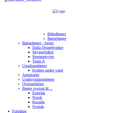
Billedbøger
Børnebøger
Børnebøger - Serier
Dalia Dragehvisker
Skyggefolket
Stemmetyven
Team A
Ungdomsbøger
Kolden under vand
Antologier
Undervisningsbøger
Oversættelser
Bøger oversat til ...
Engelsk
Norsk
Russisk
Svensk
Foredrag