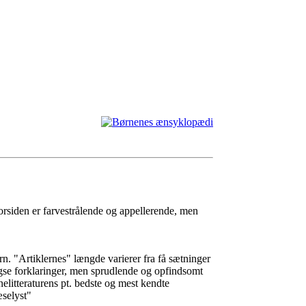
orsiden er farvestrålende og appellerende, men
ørn. "Artiklernes" længde varierer fra få sætninger
ængse forklaringer, men sprudlende og opfindsomt
elitteraturens pt. bedste og mest kendte
æselyst"