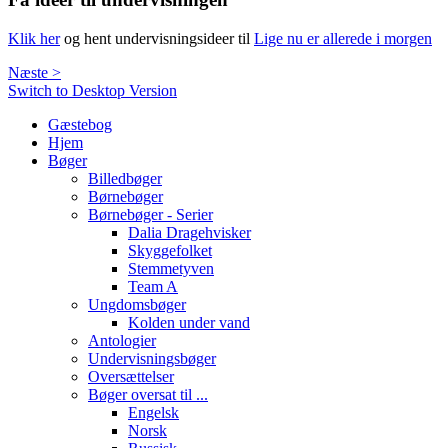
Klik her
og hent undervisningsideer til
Lige nu er allerede i morgen
Næste >
Switch to Desktop Version
Gæstebog
Hjem
Bøger
Billedbøger
Børnebøger
Børnebøger - Serier
Dalia Dragehvisker
Skyggefolket
Stemmetyven
Team A
Ungdomsbøger
Kolden under vand
Antologier
Undervisningsbøger
Oversættelser
Bøger oversat til ...
Engelsk
Norsk